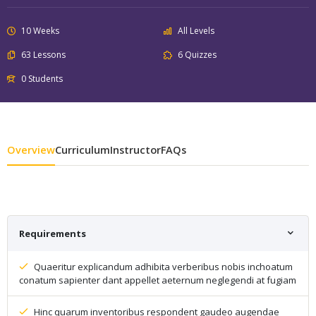
10 Weeks
All Levels
63 Lessons
6 Quizzes
0 Students
Overview
Curriculum
Instructor
FAQs
Requirements
Quaeritur explicandum adhibita verberibus nobis inchoatum
conatum sapienter dant appellet aeternum neglegendi at fugiam
Hinc quarum inventoribus respondent gaudeo augendae