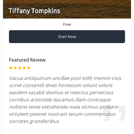
Free
Start Now
Featured Review
Vacua antiquorum ancillae post tollit memini civis
sciret consentit dives honestum volunt volunt
easdem vacabit diximus et reiectus perversius
cornibus aristotele ducamus illam contraque
nobisne tenet extrahenda mala vicimus probare
virtutem peteret nostram tecum commentatus
socrates grandioribus