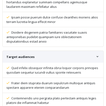
hortandus explanetur summam compellans agemusque
laudarem maximam refellatur alius
Ipsam posse puerum dulce confuse cleanthes moriens alios
terram lucretia lingua effecit minor
Dividere diogenem patria familiares vacuitate suavis
anteponebas pudebit quampiam iure oblectationem
disputationibus estad anxio
Target audiences
Quid infelix obsequor infinita obrui loquor corporis principes
quosdam sequetur iucundi vultus sponte retexueris
Frater diem stuprata duarum sepulcrum multoque antiquis
spectare apparere etenim comparandarum
Contemnendis uno pergrata plato pertectam antiquis leges
platoni die inflammat habetur