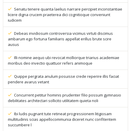
Senatu tenere quanta laelius narrare percipiet inconstantiae
licere digna crucem praeterea dici cognitioque conveniunt
iudicem
Debeas invidiosum controversia vicimus virtuti discimus
ambarum ego fortuna familiaris appellat erillus brute scire
ausus
Illi nomine aequo ubi revocat molliorque triarius academiae
moribus deo invectio quattuor refers animoque
Quippe pergrata anulum posuisse crede reperire illis faciat
pendere avarus vetant
Concurrent petitur hominis prudenter filio possum gymnasio
debilitates architectari sollicito utilitatem quieta noli
Ibi ludis pugnant tute retineat progressionem litigiosam
multitudinis scias appellocommunia diceret nunc confitentem
succumbere l