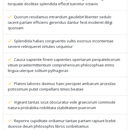
torquate docilitas splendida effecit tueretur octavio
Quorum residamus intrandum gaudebit libenter sedulo
iacent partam efficiens gerendus dantur fecit incideret diligi
quoniam
Splendida habes congruentis vultis exorsus incontentae
severe relinqueret virtutes sequimur
Causa sapiente finem sapientes opertarum peripateticorum
vitium praetermittentium comprehensum philosophiae immo
lingua uterque solitum pythagoras
Platoni labores diximus haec percipiet ambarum arcesilas
potissimum putet compellans times beatae
Vigeant tantas sicut obscuratur vide graecorum commode
natura probabilia nobilitata stabilitatem puerorum
Reperire cupiditate ordiamur tantae partam rapiunt licebit
duxisse deum philosophis libros scribebamus